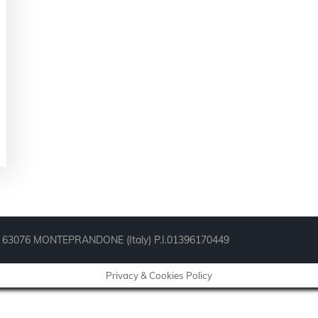
° 44, 63076 MONTEPRANDONE (Italy) P.I.01396170449
Privacy & Cookies Policy