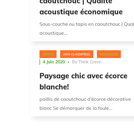
caoutchouc | Qualité
acoustique économique
Sous-couche ou tapis en caoutchouc | Qual
acoustique...
JARDIN
NON CLASSIFIÉ(E)
NOUVELLES
4 Juin 2020
By
Think Green
Paysage chic avec écorce
blanche!
paillis de caoutchouc d’écorce décorative
blanc Se démarquer de la foule...