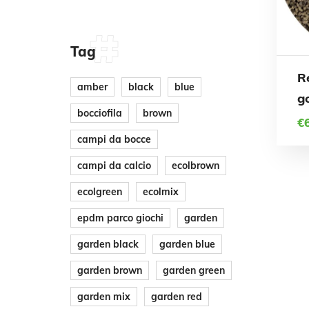
scelt
nella
Tag
pagi
Quest
Re
amber
black
blue
del
prodo
g
bocciofila
brown
prodo
€
ha
campi da bocce
più
campi da calcio
ecolbrown
varian
ecolgreen
ecolmix
Le
epdm parco giochi
garden
opzion
garden black
garden blue
posso
garden brown
garden green
esser
garden mix
garden red