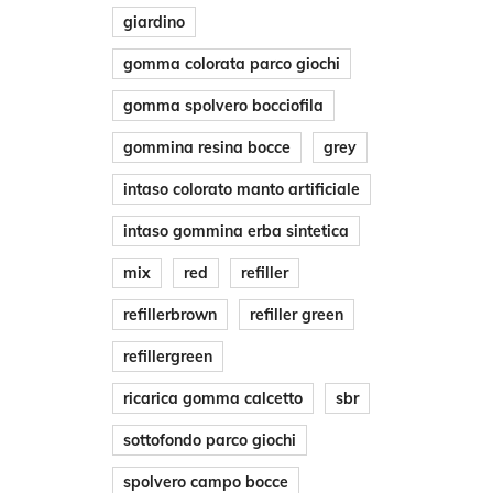
scelte
giardino
nella
gomma colorata parco giochi
pagin
gomma spolvero bocciofila
del
gommina resina bocce
grey
prodo
intaso colorato manto artificiale
intaso gommina erba sintetica
mix
red
refiller
refillerbrown
refiller green
refillergreen
ricarica gomma calcetto
sbr
sottofondo parco giochi
spolvero campo bocce