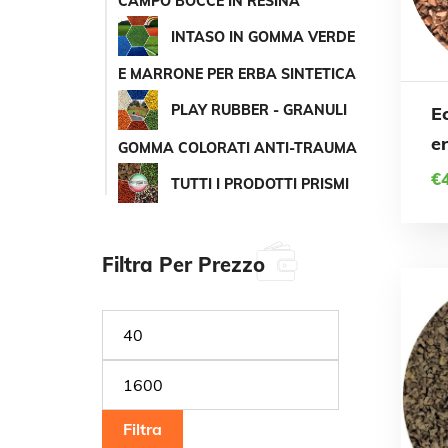
CAMPO BOCCE IN RESINA
INTASO IN GOMMA VERDE
E MARRONE PER ERBA SINTETICA
Ques
PLAY RUBBER - GRANULI
E
prodo
er
GOMMA COLORATI ANTI-TRAUMA
€
ha
TUTTI I PRODOTTI PRISMI
più
varian
Filtra Per Prezzo
Le
Prezzo
Prezzo
opzio
Min
Max
poss
esser
Filtra