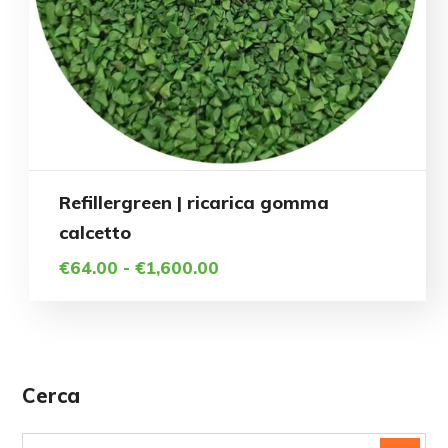
nella
pagina
del
prodotto
Questo
Refillergreen | ricarica gomma
prodotto
calcetto
Fascia
€
64.00
-
€
1,600.00
ha
di
più
prezzo:
da
varianti.
€64.00
Le
a
Cerca
€1,600.00
opzioni