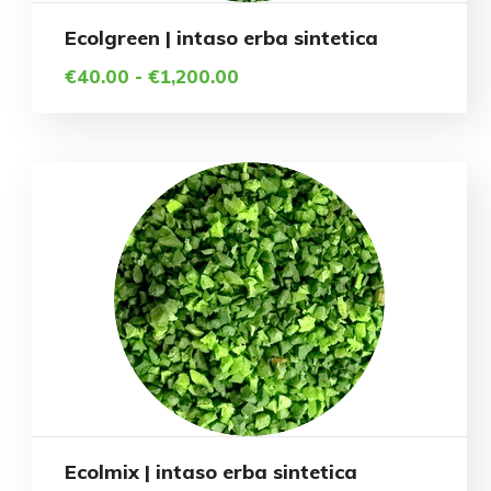
scelte
Questo
Ecolgreen | intaso erba sintetica
nella
prodotto
Fascia
€
40.00
-
€
1,200.00
pagina
di
ha
prezzo:
del
più
da
prodotto
€40.00
varianti.
a
€1,200.00
Le
opzioni
possono
essere
scelte
Questo
nella
Ecolmix | intaso erba sintetica