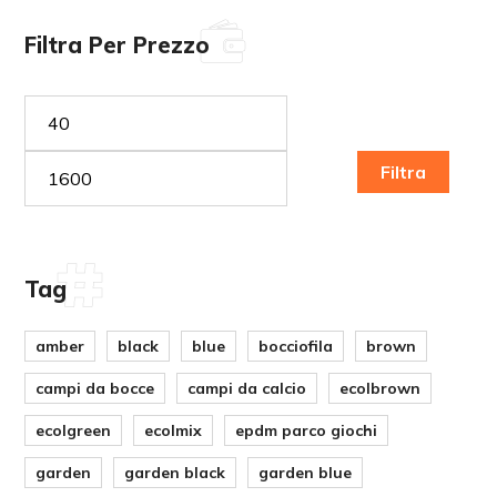
Filtra Per Prezzo
Prezzo
Prezzo
Min
Max
Filtra
Tag
amber
black
blue
bocciofila
brown
campi da bocce
campi da calcio
ecolbrown
ecolgreen
ecolmix
epdm parco giochi
garden
garden black
garden blue